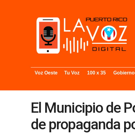
Voz Oeste
Tu Voz
100 x 35
Gobierno
El Municipio de P
de propaganda pol