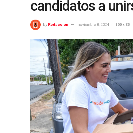
candidatos a unir
by
Redacción
noviembre 8, 2024
in
100 x 35