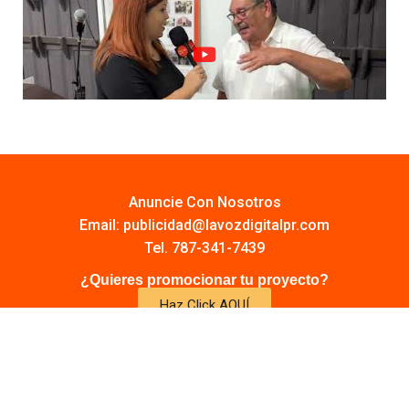
Anuncie Con Nosotros
Email:
publicidad@lavozdigitalpr.com
Tel. 787-341-7439
¿Quieres promocionar tu proyecto?
Haz Click AQUÍ
Y conoce todas las opciones disponibles
Comuníquese:
noticias@lavozdigitalpr.com