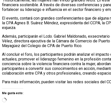
“Históricamente, las mujeres han vivido grandes retos. En este 
financiera sostenible. A través de diversas conferencias y pan
fortalecer su liderazgo e influencia en el sector financiero y e
El evento, contará con grandes conferenciantes que de alguna m
la CPA Agnes B. Suárez Méndez, expresidenta del CCPA; la CPA
exjueza.
Además, participarán el Lcdo. Gabriel Maldonado, exsecretario
Vélez, directora ejecutiva de la Cámara de Comercio de Puert
Mayagüez del Colegio de CPA de Puerto Rico.
Al concluir el foro, los participantes podrán analizar el impact
actuales; promover el liderazgo femenino en la profesión conta
conciencia sobre la violencia financiera contra la mujer, abord
participantes a convertir sus conocimientos en acción, mediant
colaboración entre CPA y otros profesionales, creando espacio
Para más información, pueden visitar las redes sociales del 
Me gusta esto: