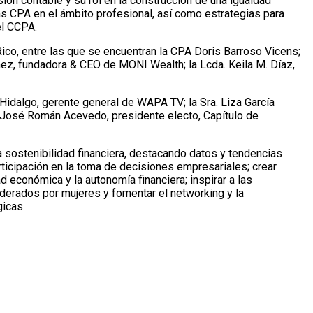
ión contable y su rol en la construcción de una igualdad
as CPA en el ámbito profesional, así como estrategias para
el CCPA.
Rico, entre las que se encuentran la CPA Doris Barroso Vicens;
z, fundadora & CEO de MONI Wealth; la Lcda. Keila M. Díaz,
Hidalgo, gerente general de WAPA TV; la Sra. Liza García
A José Román Acevedo, presidente electo, Capítulo de
la sostenibilidad financiera, destacando datos y tendencias
rticipación en la toma de decisiones empresariales; crear
d económica y la autonomía financiera; inspirar a las
iderados por mujeres y fomentar el networking y la
gicas.