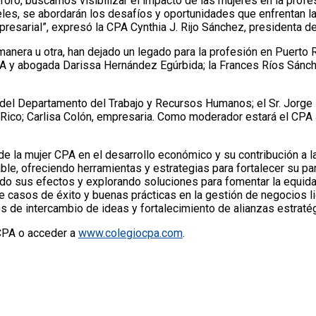
foro, buscamos visibilizar el impacto de las mujeres en la profes
eles, se abordarán los desafíos y oportunidades que enfrentan l
mpresarial”, expresó la CPA Cynthia J. Rijo Sánchez, presidenta d
anera u otra, han dejado un legado para la profesión en Puerto 
 y abogada Darissa Hernández Egúrbida; la Frances Ríos Sánche
 del Departamento del Trabajo y Recursos Humanos; el Sr. Jorge 
o Rico; Carlisa Colón, empresaria. Como moderador estará el CP
o de la mujer CPA en el desarrollo económico y su contribución a 
ble, ofreciendo herramientas y estrategias para fortalecer su pa
ando sus efectos y explorando soluciones para fomentar la equida
e casos de éxito y buenas prácticas en la gestión de negocios l
s de intercambio de ideas y fortalecimiento de alianzas estraté
CCPA o acceder a
www.colegiocpa.com
.