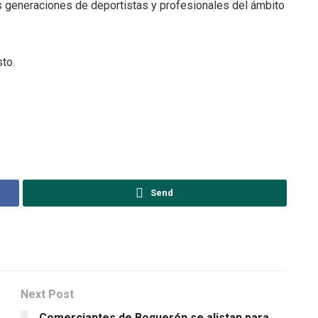
as generaciones de deportistas y profesionales del ámbito
sto.
Send
Next Post
Comerciantes de Boquerón se alistan para