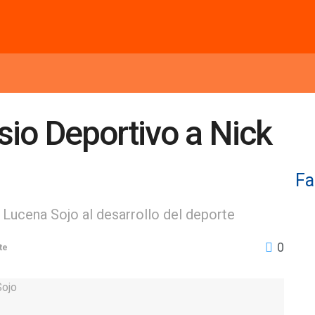
io Deportivo a Nick
Fa
 Lucena Sojo al desarrollo del deporte
0
te