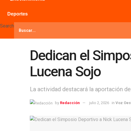
Deportes
Search
Dedican el Simpos
Lucena Sojo
La actividad destacará la aportación de
by
Redacción
julio 2, 2026
in
Voz Oes