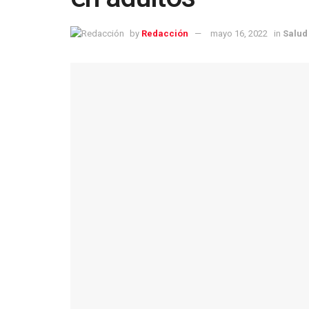
by
Redacción
mayo 16, 2022
in
Salud