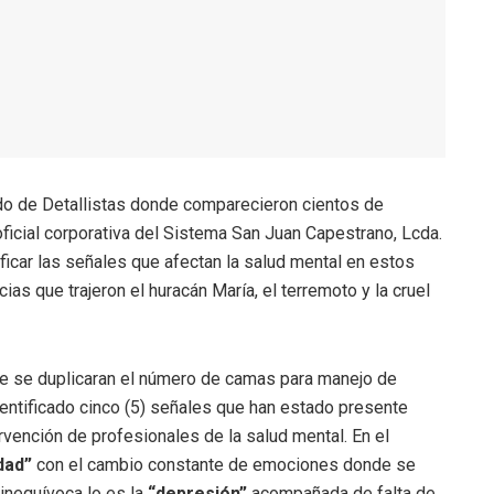
do de Detallistas donde comparecieron cientos de
ficial corporativa del Sistema San Juan Capestrano, Lcda.
ificar las señales que afectan la salud mental en estos
as que trajeron el huracán María, el terremoto y la cruel
e se duplicaran el número de camas para manejo de
dentificado cinco (5) señales que han estado presente
rvención de profesionales de la salud mental. En el
dad”
con el cambio constante de emociones donde se
inequívoca lo es la
“depresión”
acompañada de falta de