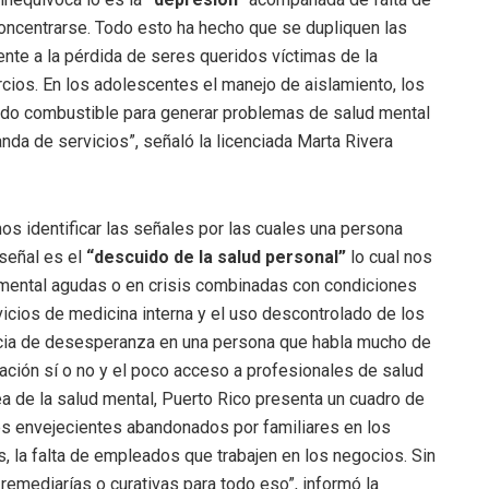
concentrarse. Todo esto ha hecho que se dupliquen las
te a la pérdida de seres queridos víctimas de la
ios. En los adolescentes el manejo de aislamiento, los
 sido combustible para generar problemas de salud mental
da de servicios”, señaló la licenciada Marta Rivera
s identificar las señales por las cuales una persona
 señal es el
“descuido de la salud personal”
lo cual nos
 mental agudas o en crisis combinadas con condiciones
icios de medicina interna y el uso descontrolado de los
ncia de desesperanza en una persona que habla mucho de
unación sí o no y el poco acceso a profesionales de salud
ea de la salud mental, Puerto Rico presenta un cuadro de
s envejecientes abandonados por familiares en los
, la falta de empleados que trabajen en los negocios. Sin
remediarías o curativas para todo eso”, informó la