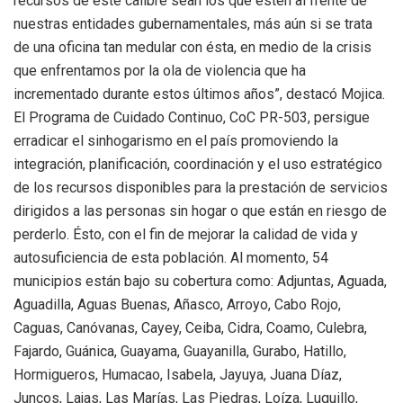
recursos de este calibre sean los que estén al frente de
nuestras entidades gubernamentales, más aún si se trata
de una oficina tan medular con ésta, en medio de la crisis
que enfrentamos por la ola de violencia que ha
incrementado durante estos últimos años”, destacó Mojica.
El Programa de Cuidado Continuo, CoC PR-503, persigue
erradicar el sinhogarismo en el país promoviendo la
integración, planificación, coordinación y el uso estratégico
de los recursos disponibles para la prestación de servicios
dirigidos a las personas sin hogar o que están en riesgo de
perderlo. Ésto, con el fin de mejorar la calidad de vida y
autosuficiencia de esta población. Al momento, 54
municipios están bajo su cobertura como: Adjuntas, Aguada,
Aguadilla, Aguas Buenas, Añasco, Arroyo, Cabo Rojo,
Caguas, Canóvanas, Cayey, Ceiba, Cidra, Coamo, Culebra,
Fajardo, Guánica, Guayama, Guayanilla, Gurabo, Hatillo,
Hormigueros, Humacao, Isabela, Jayuya, Juana Díaz,
Juncos, Lajas, Las Marías, Las Piedras, Loíza, Luquillo,