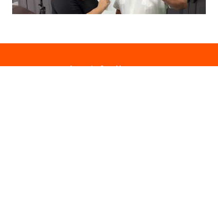
Anuncie Con Nosotros
Email:
publicidad@lavozdigitalpr.com
Tel. 787-341-7439
¿Quieres promocionar tu proyecto?
Haz Click AQUÍ
Y conoce todas las opciones disponibles
Comuníquese:
noticias@lavozdigitalpr.com
© 2025 – Todos los derechos reservados
lavozdigitalpr.com