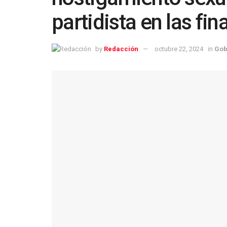
partidista en las fi
by
Redacción
octubre 22, 2024
in
Gob