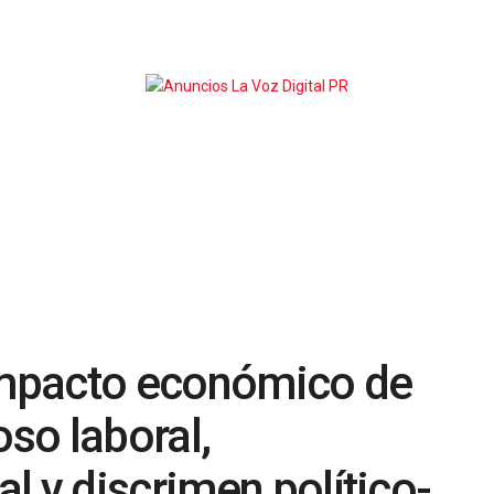
 impacto económico de
oso laboral,
l y discrimen político-