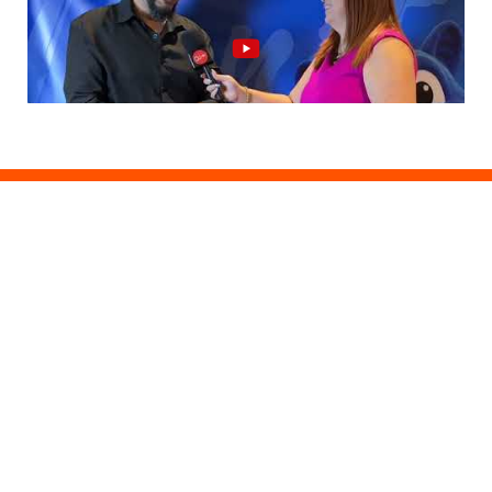
Anuncie Con Nosotros
Email:
publicidad@lavozdigitalpr.com
Tel. 787-341-7439
¿Quieres promocionar tu proyecto?
Haz Click AQUÍ
Y conoce todas las opciones disponibles
Comuníquese:
noticias@lavozdigitalpr.com
© 2025 – Todos los derechos reservados