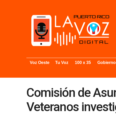
Voz Oeste
Tu Voz
100 x 35
Gobierno
Comisión de Asun
Veteranos investi