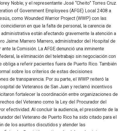
rey Noble; y el representante José “Cheito” Torres Cruz.
ederation of Government Employees (AFGE) Local 2408 a
 Jesús, como Wounded Warrior Project (WWP) con las
incidieron en que la falta de personal, la carencia de
 administrativa están afectando gravemente la atención a
ero Jaime Marrero Marrero, administrador del Hospital de
 ante la Comisión. La AFGE denunció una inminente
ederal, la eliminación del teletrabajo sin negociación con
ue obliga a referir pacientes fuera de Puerto Rico. También
ormal sobre los criterios de estas decisiones
ones de transparencia. Por su parte, el WWP reiteró la
Hospital de Veteranos de San Juan y reclamó incentivos
citaron fortalecer la coordinación entre organizaciones de
Derechos del Veterano como la Ley del Procurador del
r efectividad. Al concluir la audiencia, el presidente de la
rador del Veterano de Puerto Rico ha sido citado para el
ción de los asuntos discutidos y atender las