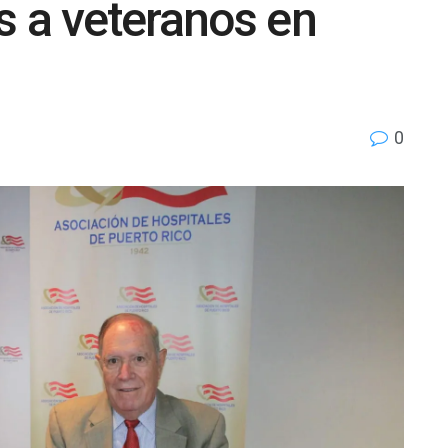
s a veteranos en
0