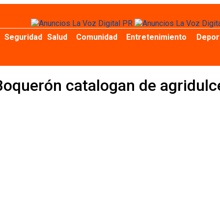
Seguridad
Salud
Comunidad
Entretenimiento
Depor
oquerón catalogan de agridulce 