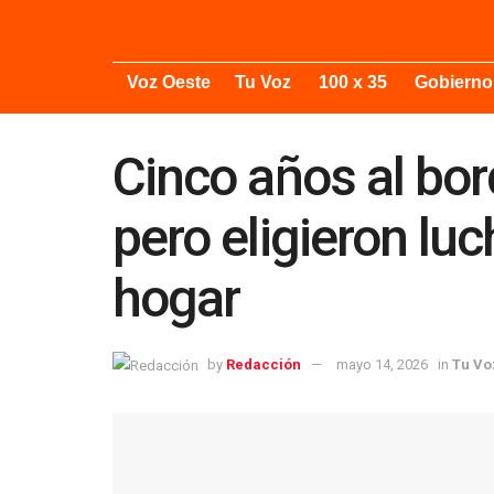
Voz Oeste
Tu Voz
100 x 35
Gobierno
Cinco años al bor
pero eligieron luc
hogar
by
Redacción
mayo 14, 2026
in
Tu Vo