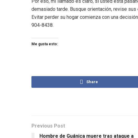
Por eso, mi llamado es claro, si usted está pasan
demasiado tarde. Busque orientación, revise sus 
Evitar perder su hogar comienza con una decisión 
904-8438.
Me gusta esto:
Share
Previous Post
Hombre de Guánica muere tras ataque a