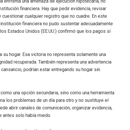
ia enfrenta una amenaza de ejecución hipotecaria, no
titución financiera. Hay que pedir evidencia, revisar
 cuestionar cualquier registro que no cuadre. En este
la institución financiera no pudo sustentar adecuadamente
 los Estados Unidos (EE.UU.) confirmó que los pagos sí
va su hogar. Esa victoria no representa solamente una
ignidad recuperada. También representa una advertencia
cansancio, podrían estar entregando su hogar sin
 como una opción secundaria, sino como una herramienta
ina los problemas de un día para otro y no sustituye el
ede abrir canales de comunicación, organizar evidencia,
de antes solo había miedo.