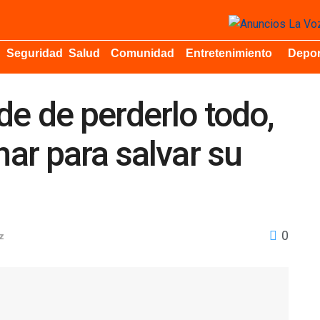
Seguridad
Salud
Comunidad
Entretenimiento
Depor
de de perderlo todo,
har para salvar su
0
z