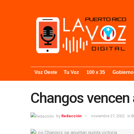
Voz Oeste
Tu Voz
100 x 35
Gobierno
Changos vencen a
by
Redacción
noviembre 27, 2022
in
D