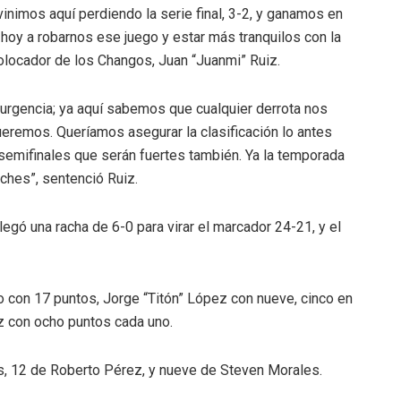
vinimos aquí perdiendo la serie final, 3-2, y ganamos en
r hoy a robarnos ese juego y estar más tranquilos con la
colocador de los Changos, Juan “Juanmi” Ruiz.
de urgencia; ya aquí sabemos que cualquier derrota nos
queremos. Queríamos asegurar la clasificación lo antes
 semifinales que serán fuertes también. Ya la temporada
oches”, sentenció Ruiz.
egó una racha de 6-0 para virar el marcador 24-21, y el
o con 17 puntos, Jorge “Titón” López con nueve, cinco en
z con ocho puntos cada uno.
, 12 de Roberto Pérez, y nueve de Steven Morales.