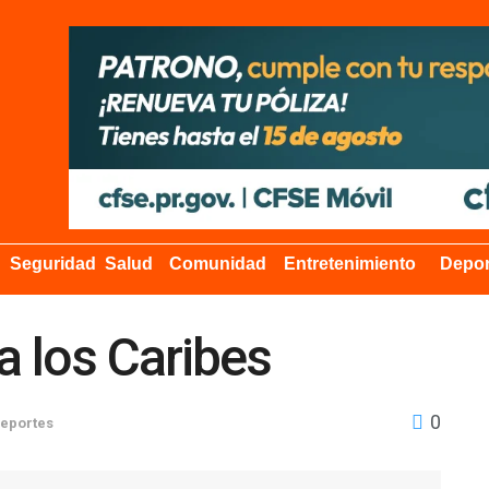
Seguridad
Salud
Comunidad
Entretenimiento
Depor
 los Caribes
0
eportes