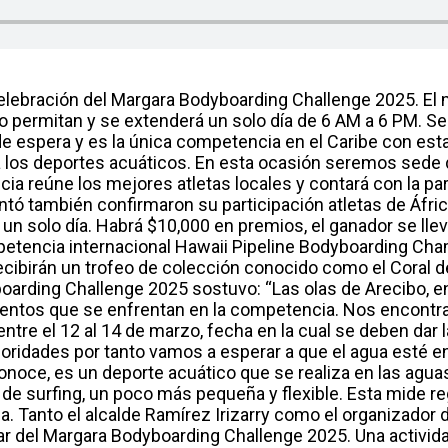
 celebración del Margara Bodyboarding Challenge 2025. El 
o permitan y se extenderá un solo día de 6 AM a 6 PM. Segú
e espera y es la única competencia en el Caribe con est
 a los deportes acuáticos. En esta ocasión seremos sede
 reúne los mejores atletas locales y contará con la par
ó también confirmaron su participación atletas de Áfric
 un solo día. Habrá $10,000 en premios, el ganador se lle
ompetencia internacional Hawaii Pipeline Bodyboarding Cha
cibirán un trofeo de colección conocido como el Coral d
oarding Challenge 2025 sostuvo: “Las olas de Arecibo, en
talentos que se enfrentan en la competencia. Nos encontra
re el 12 al 14 de marzo, fecha en la cual se deben dar l
rioridades por tanto vamos a esperar a que el agua esté 
oce, es un deporte acuático que se realiza en las aguas s
 la de surfing, un poco más pequeña y flexible. Esta mide 
a.
Tanto el alcalde Ramírez Irizarry como el organizado
ar del Margara Bodyboarding Challenge 2025. Una actividad