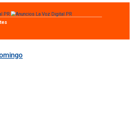
tes
domingo