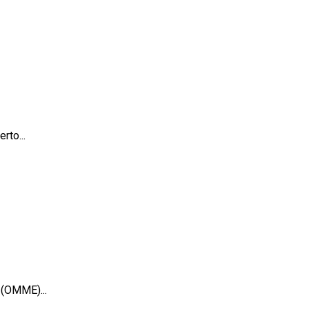
rto...
 (OMME)...