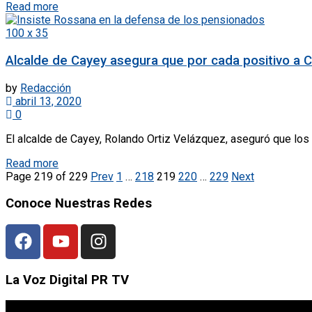
Read more
100 x 35
Alcalde de Cayey asegura que por cada positivo a 
by
Redacción
abril 13, 2020
0
El alcalde de Cayey, Rolando Ortiz Velázquez, aseguró que lo
Read more
Page 219 of 229
Prev
1
…
218
219
220
…
229
Next
Conoce Nuestras Redes
La Voz Digital PR TV