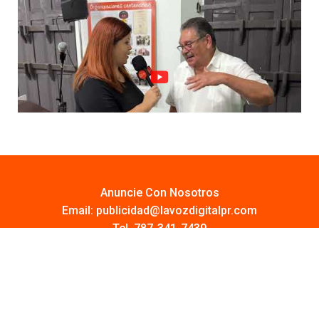
Anuncie Con Nosotros
Email:
publicidad@lavozdigitalpr.com
Tel. 787-341-7439
¿Quieres promocionar tu proyecto?
Haz Click AQUÍ
Y conoce todas las opciones disponibles
Comuníquese: