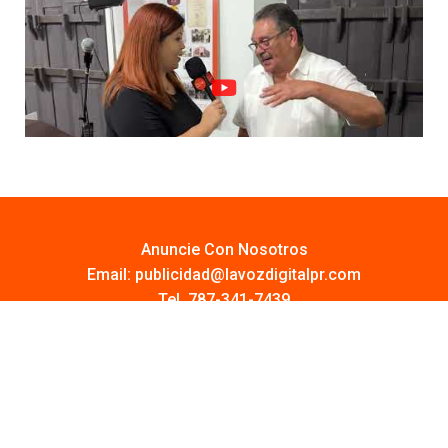
Anuncie Con Nosotros
Email:
publicidad@lavozdigitalpr.com
Tel. 787-341-7439
¿Quieres promocionar tu proyecto?
Haz Click AQUÍ
Y conoce todas las opciones disponibles
Comuníquese: