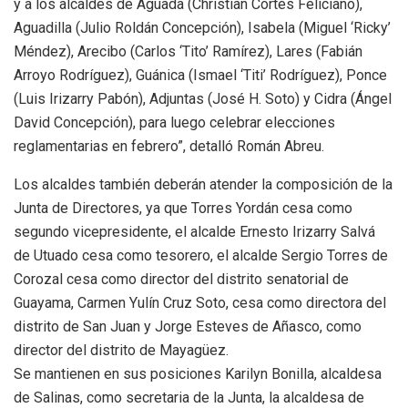
y a los alcaldes de Aguada (Christian Cortés Feliciano),
Aguadilla (Julio Roldán Concepción), Isabela (Miguel ‘Ricky’
Méndez), Arecibo (Carlos ‘Tito’ Ramírez), Lares (Fabián
Arroyo Rodríguez), Guánica (Ismael ‘Titi’ Rodríguez), Ponce
(Luis Irizarry Pabón), Adjuntas (José H. Soto) y Cidra (Ángel
David Concepción), para luego celebrar elecciones
reglamentarias en febrero”, detalló Román Abreu.
Los alcaldes también deberán atender la composición de la
Junta de Directores, ya que Torres Yordán cesa como
segundo vicepresidente, el alcalde Ernesto Irizarry Salvá
de Utuado cesa como tesorero, el alcalde Sergio Torres de
Corozal cesa como director del distrito senatorial de
Guayama, Carmen Yulín Cruz Soto, cesa como directora del
distrito de San Juan y Jorge Esteves de Añasco, como
director del distrito de Mayagüez.
Se mantienen en sus posiciones Karilyn Bonilla, alcaldesa
de Salinas, como secretaria de la Junta, la alcaldesa de