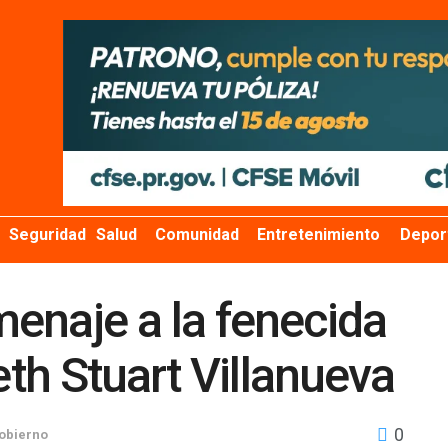
Seguridad
Salud
Comunidad
Entretenimiento
Depor
enaje a la fenecida
eth Stuart Villanueva
0
obierno