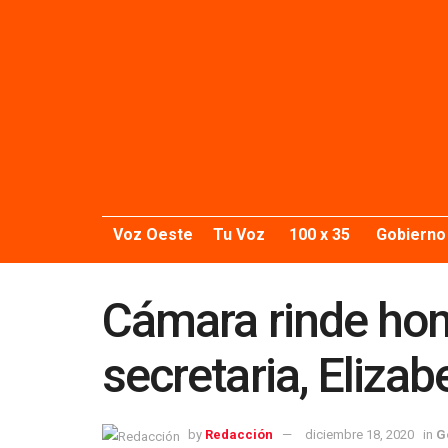
Voz Oeste
Tu Voz
100 x 35
Gobierno
Cámara rinde hom
secretaria, Elizab
by
Redacción
diciembre 18, 2020
in
G