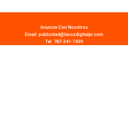
Anuncie Con Nosotros
Email:
publicidad@lavozdigitalpr.com
Tel. 787-341-7439
¿Quieres promocionar tu proyecto?
Haz Click AQUÍ
Y conoce todas las opciones disponibles
Comuníquese:
noticias@lavozdigitalpr.com
© 2025 – Todos los derechos reservados
lavozdigitalpr.com