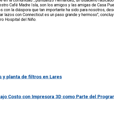
le en la comunidad”, puntualizó Hernández, un utuadeño radicad
stro Café Madre Isla, son los amigos y las amigas de Casa Pue
ctos con la diáspora que tan importante ha sido para nosotros, d
char lazos con Connecticut es un paso grande y hermoso”, concl
ro Hospital del Niño.
y planta de filtros en Lares
Bajo Costo con Impresora 3D como Parte del Progra