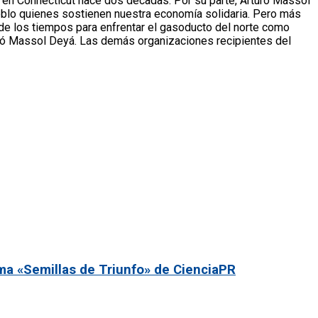
o en Connecticut hace dos décadas. Por su parte, Arturo Massol
blo quienes sostienen nuestra economía solidaria. Pero más
esde los tiempos para enfrentar el gasoducto del norte como
uyó Massol Deyá. Las demás organizaciones recipientes del
ma «Semillas de Triunfo» de CienciaPR