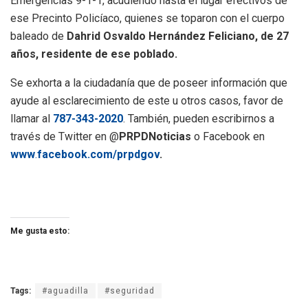
Emergencias 9-1-1, acudiendo hasta el lugar efectivos de
ese Precinto Policíaco, quienes se toparon con el cuerpo
baleado de
Dahrid Osvaldo Hernández Feliciano, de 27
años, residente de ese poblado.
Se exhorta a la ciudadanía que de poseer información que
ayude al esclarecimiento de este u otros casos, favor de
llamar al
787-343-2020
. También, pueden escribirnos a
través de Twitter en @
PRPDNoticias
o Facebook en
www
.
facebook.com/prpdgov
.
Me gusta esto:
Tags:
#aguadilla
#seguridad