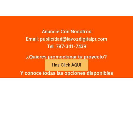
Anuncie Con Nosotros
Email:
publicidad@lavozdigitalpr.com
Tel. 787-341-7439
¿Quieres promocionar tu proyecto?
Haz Click AQUÍ
Y conoce todas las opciones disponibles
Comuníquese:
noticias@lavozdigitalpr.com
© 2025 – Todos los derechos reservados
lavozdigitalpr.com