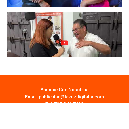
Anuncie Con Nosotros
Email:
publicidad@lavozdigitalpr.com
Tel. 787-341-7439
¿Quieres promocionar tu proyecto?
Haz Click AQUÍ