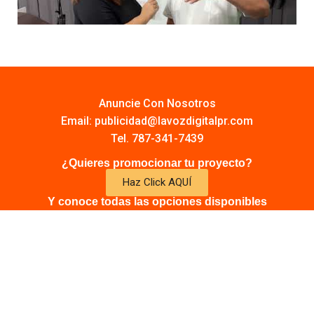
Anuncie Con Nosotros
Email:
publicidad@lavozdigitalpr.com
Tel. 787-341-7439
¿Quieres promocionar tu proyecto?
Haz Click AQUÍ
Y conoce todas las opciones disponibles
Comuníquese:
noticias@lavozdigitalpr.com
© 2025 – Todos los derechos reservados
lavozdigitalpr.com