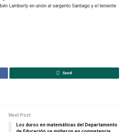
ubén Lamberty en unión al sargento Santiago y el teniente
Send
Next Post
Los duros en matemáticas del Departamento
de Educación se midieron en competencia