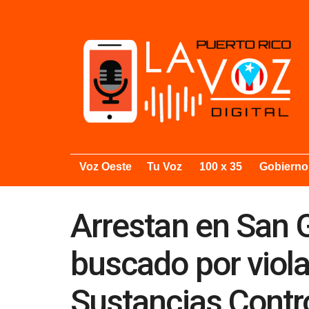
Voz Oeste
Tu Voz
100 x 35
Gobierno
Arrestan en San
buscado por viola
Sustancias Contr