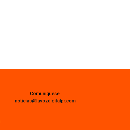
Comuníquese:
noticias@lavozdigitalpr.com
m