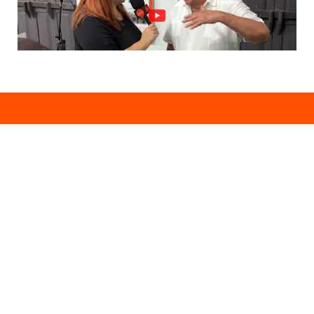
Anuncie Con Nosotros
Email:
publicidad@lavozdigitalpr.com
Tel. 787-341-7439
¿Quieres promocionar tu proyecto?
Haz Click AQUÍ
Y conoce todas las opciones disponibles
Comuníquese:
noticias@lavozdigitalpr.com
© 2025 – Todos los derechos reservados
lavozdigitalpr.com