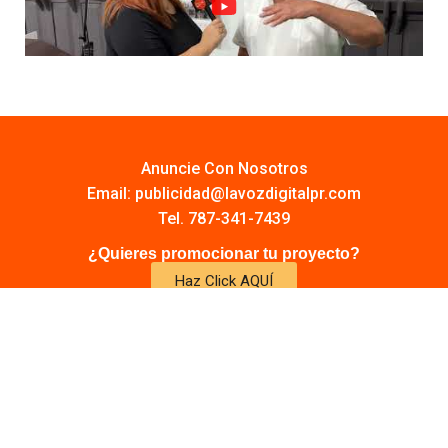
Anuncie Con Nosotros
Email:
publicidad@lavozdigitalpr.com
Tel. 787-341-7439
¿Quieres promocionar tu proyecto?
Haz Click AQUÍ
Y conoce todas las opciones disponibles
Comuníquese:
noticias@lavozdigitalpr.com
© 2025 – Todos los derechos reservados
lavozdigitalpr.com