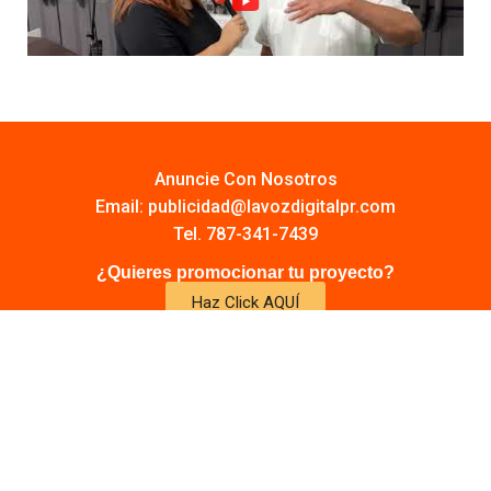
Anuncie Con Nosotros
Email:
publicidad@lavozdigitalpr.com
Tel. 787-341-7439
¿Quieres promocionar tu proyecto?
Haz Click AQUÍ
Y conoce todas las opciones disponibles
Comuníquese:
noticias@lavozdigitalpr.com
© 2025 – Todos los derechos reservados
lavozdigitalpr.com