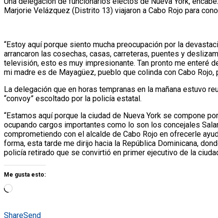
Una delegación de funcionarios electos de Nueva York, encabeza
Marjorie Velázquez (Distrito 13) viajaron a Cabo Rojo para co
“Estoy aquí porque siento mucha preocupación por la devastació
arrancaron las cosechas, casas, carreteras, puentes y desliza
televisión, esto es muy impresionante. Tan pronto me enteré de 
mi madre es de Mayagüez, pueblo que colinda con Cabo Rojo, por
La delegación que en horas tempranas en la mañana estuvo reu
“convoy” escoltado por la policía estatal.
“Estamos aquí porque la ciudad de Nueva York se compone por
ocupando cargos importantes como lo son los concejales Sala
comprometiendo con el alcalde de Cabo Rojo en ofrecerle ayuda 
forma, esta tarde me dirijo hacia la República Dominicana, don
policía retirado que se convirtió en primer ejecutivo de la ciu
Me gusta esto:
Share
Send