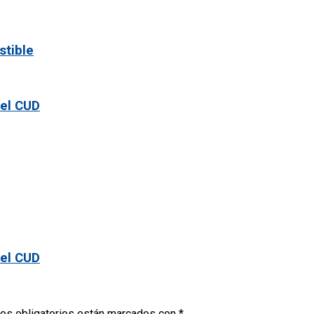
stible
 el CUD
 el CUD
os obligatorios están marcados con
*