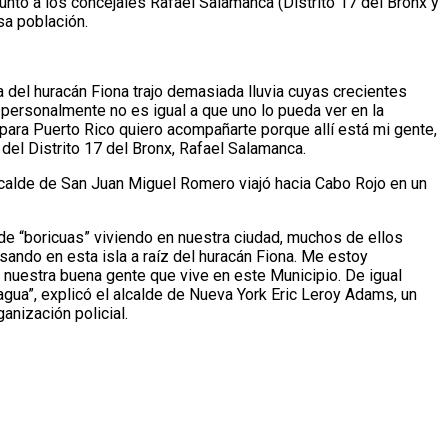
nto a los concejales Rafael Salamanca (Distrito 17 del Bronx y
sa población.
 del huracán Fiona trajo demasiada lluvia cuyas crecientes
 personalmente no es igual a que uno lo pueda ver en la
 para Puerto Rico quiero acompañarte porque allí está mi gente,
del Distrito 17 del Bronx, Rafael Salamanca.
lcalde de San Juan Miguel Romero viajó hacia Cabo Rojo en un
 “boricuas” viviendo en nuestra ciudad, muchos de ellos
ndo en esta isla a raíz del huracán Fiona. Me estoy
 nuestra buena gente que vive en este Municipio. De igual
agua”, explicó el alcalde de Nueva York Eric Leroy Adams, un
anización policial.