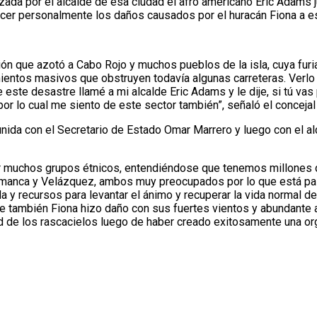
da por el alcalde de esa ciudad el afro americano Eric Adams ju
nocer personalmente los daños causados por el huracán Fiona a e
n que azotó a Cabo Rojo y muchos pueblos de la isla, cuya furia
mientos masivos que obstruyen todavía algunas carreteras. Verlo
este desastre llamé a mi alcalde Eric Adams y le dije, si tú vas
 lo cual me siento de este sector también”, señaló el concejal 
nida con el Secretario de Estado Omar Marrero y luego con el a
 muchos grupos étnicos, entendiéndose que tenemos millones de
manca y Velázquez, ambos muy preocupados por lo que está pasa
y recursos para levantar el ánimo y recuperar la vida normal de
de también Fiona hizo daño con sus fuertes vientos y abundante 
dad de los rascacielos luego de haber creado exitosamente una org