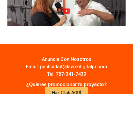
Anuncie Con Nosotros
Email:
publicidad@lavozdigitalpr.com
Tel. 787-341-7439
¿Quieres promocionar tu proyecto?
Haz Click AQUÍ
Y conoce todas las opciones disponibles
Comuníquese:
noticias@lavozdigitalpr.com
© 2025 – Todos los derechos reservados