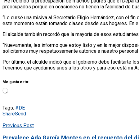
“He recibido la preocupación de muchos padres que el Departam
preocupados porque en ocasiones no tienen la facilidad de bus
“Le cursé una misiva al Secretario Eligio Hernández, con el fin
este momento están tomando clases desde sus hogares. En el p
El alcalde también recordó que la mayoría de esos estudiantes e
“Nuevamente, les informo que estoy listo y en la mejor disposic
solicitamos muy respetuosamente autorice a nuestro personal la
Por último, el alcalde indicó que el gobierno debe facilitarte
Tenemos que ayudarnos unos a los otros y para eso está mi Admi
Me gusta esto:
Tags:
#DE
Share
Send
Previous Post
Prevalece Ada García Montes en el recuento del di