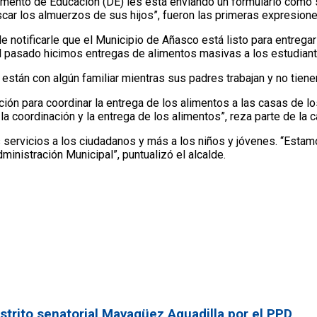
ento de Educación (DE) les está enviando un formulario como so
car los almuerzos de sus hijos”, fueron las primeras expresione
 de notificarle que el Municipio de Añasco está listo para entreg
asado hicimos entregas de alimentos masivas a los estudiantes 
stán con algún familiar mientras sus padres trabajan y no tienen
ión para coordinar la entrega de los alimentos a las casas de lo
 coordinación y la entrega de los alimentos”, reza parte de la c
 los servicios a los ciudadanos y más a los niños y jóvenes. “Es
nistración Municipal”, puntualizó el alcalde.
strito senatorial Mayagüez Aguadilla por el PPD