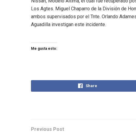
Nissan, Modelo Altima, el cual fue recuperado pos
Los Agtes. Miguel Chaparro de la División de Hom
ambos supervisados por el Tnte. Orlando Adames,
Aguadilla investigan este incidente.
Me gusta esto:
Share
Previous Post