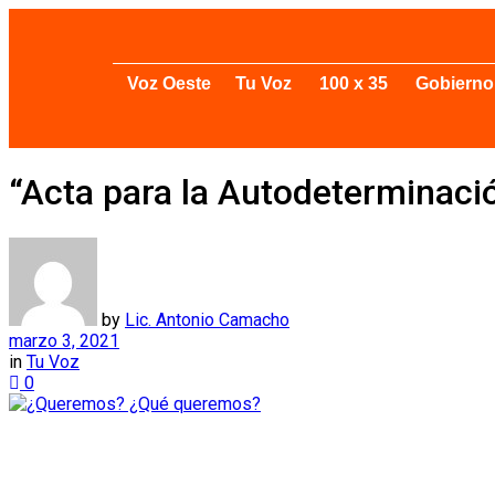
Voz Oeste
Tu Voz
100 x 35
Gobierno
“Acta para la Autodeterminaci
by
Lic. Antonio Camacho
marzo 3, 2021
in
Tu Voz
0