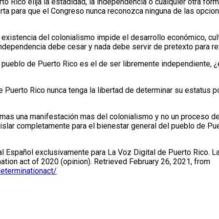
 Rico elija la estadidad, la independencia o cualquier otra form
erta para que el Congreso nunca reconozca ninguna de las opcione
 existencia del colonialismo impide el desarrollo económico, cul
independencia debe cesar y nada debe servir de pretexto para re
 pueblo de Puerto Rico es el de ser libremente independiente, ¿
Puerto Rico nunca tenga la libertad de determinar su estatus po
mas una manifestación mas del colonialismo y no un proceso de
egislar completamente para el bienestar general del pueblo de P
 al Español exclusivamente para La Voz Digital de Puerto Rico. L
ation act of 2020 (opinion). Retrieved February 26, 2021, from
eterminationact/