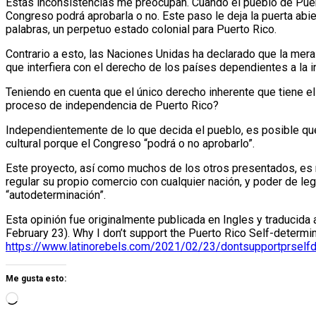
Estas inconsistencias me preocupan. Cuando el pueblo de Puerto
Congreso podrá aprobarla o no. Este paso le deja la puerta abi
palabras, un perpetuo estado colonial para Puerto Rico.
Contrario a esto, las Naciones Unidas ha declarado que la mera
que interfiera con el derecho de los países dependientes a la 
Teniendo en cuenta que el único derecho inherente que tiene el
proceso de independencia de Puerto Rico?
Independientemente de lo que decida el pueblo, es posible que 
cultural porque el Congreso “podrá o no aprobarlo”.
Este proyecto, así como muchos de los otros presentados, es 
regular su propio comercio con cualquier nación, y poder de l
“autodeterminación”.
Esta opinión fue originalmente publicada en Ingles y traducida
February 23). Why I don’t support the Puerto Rico Self-determin
https://www.latinorebels.com/2021/02/23/dontsupportprselfd
Me gusta esto: