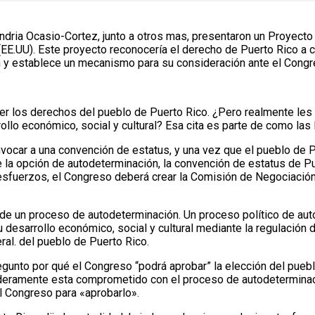
dria Ocasio-Cortez, junto a otros mas, presentaron un Proyecto 
E.UU). Este proyecto reconocería el derecho de Puerto Rico a c
ón y establece un mecanismo para su consideración ante el Congr
er los derechos del pueblo de Puerto Rico. ¿Pero realmente les 
rollo económico, social y cultural? Esa cita es parte de como l
nvocar a una convención de estatus, y una vez que el pueblo de 
e la opción de autodeterminación, la convención de estatus de P
sfuerzos, el Congreso deberá crear la Comisión de Negociación 
 de un proceso de autodeterminación. Un proceso político de au
u desarrollo económico, social y cultural mediante la regulación 
ral. del pueblo de Puerto Rico.
gunto por qué el Congreso “podrá aprobar” la elección del pueb
aderamente esta comprometido con el proceso de autodeterminación
 Congreso para «aprobarlo».