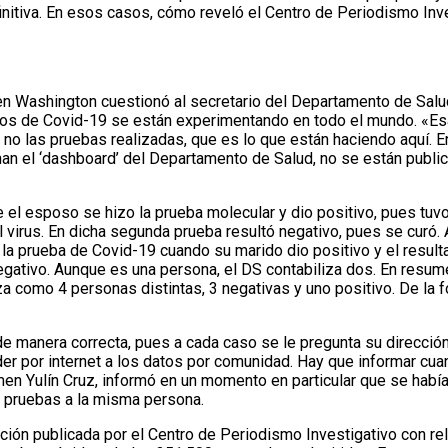
efinitiva. En esos casos, cómo reveló el Centro de Periodismo In
n Washington cuestionó al secretario del Departamento de Salud.
os de Covid-19 se están experimentando en todo el mundo. «Esa
no las pruebas realizadas, que es lo que están haciendo aquí. En
an el ‘dashboard’ del Departamento de Salud, no se están publ
 el esposo se hizo la prueba molecular y dio positivo, pues tuv
el virus. En dicha segunda prueba resultó negativo, pues se curó
 la prueba de Covid-19 cuando su marido dio positivo y el resul
negativo. Aunque es una persona, el DS contabiliza dos. En resu
a como 4 personas distintas, 3 negativas y uno positivo. De la f
 manera correcta, pues a cada caso se le pregunta su dirección,
er por internet a los datos por comunidad. Hay que informar cua
en Yulín Cruz, informó en un momento en particular que se había
 pruebas a la misma persona.
ción publicada por el Centro de Periodismo Investigativo con re