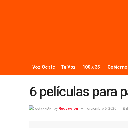
Voz Oeste
Tu Voz
100 x 35
Gobierno
6 películas para 
by
Redacción
diciembre 6, 2020
in
En