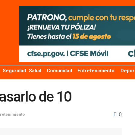
Seguridad
Salud
Comunidad
Entretenimiento
Depor
pasarlo de 10
0
tretenimiento