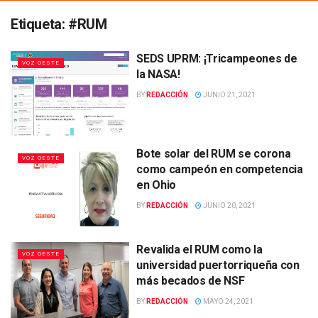
Etiqueta:
#RUM
SEDS UPRM: ¡Tricampeones de
VOZ OESTE
la NASA!
BY
REDACCIÓN
JUNIO 21, 2021
Bote solar del RUM se corona
VOZ OESTE
como campeón en competencia
en Ohio
BY
REDACCIÓN
JUNIO 20, 2021
Revalida el RUM como la
VOZ OESTE
universidad puertorriqueña con
más becados de NSF
BY
REDACCIÓN
MAYO 24, 2021