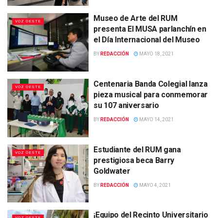
Museo de Arte del RUM
VOZ OESTE
presenta El MUSA parlanchín en
el Día Internacional del Museo
BY
REDACCIÓN
MAYO 18, 2021
Centenaria Banda Colegial lanza
VOZ OESTE
pieza musical para conmemorar
su 107 aniversario
BY
REDACCIÓN
MAYO 14, 2021
Estudiante del RUM gana
VOZ OESTE
prestigiosa beca Barry
Goldwater
BY
REDACCIÓN
MAYO 4, 2021
¡Equipo del Recinto Universitario
VOZ OESTE