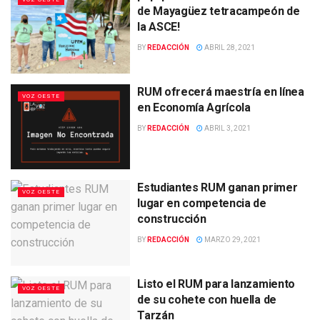
de Mayagüez tetracampeón de
la ASCE!
BY
REDACCIÓN
ABRIL 28, 2021
RUM ofrecerá maestría en línea
VOZ OESTE
en Economía Agrícola
BY
REDACCIÓN
ABRIL 3, 2021
Estudiantes RUM ganan primer
VOZ OESTE
lugar en competencia de
construcción
BY
REDACCIÓN
MARZO 29, 2021
Listo el RUM para lanzamiento
VOZ OESTE
de su cohete con huella de
Tarzán