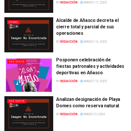
BY
REDACCIÓN
MARZO 17, 2020
Alcalde de Añasco decreta el
OTRAS
cierre total y parcial de sus
operaciones
BY
REDACCIÓN
MARZO 15, 2020
Posponen celebración de
VOZ OESTE
fiestas patronales y actividades
deportivas en Añasco
BY
REDACCIÓN
MARZO 12, 2020
Analizan designación de Playa
VOZ OESTE
Domes como reserva natural
BY
REDACCIÓN
MARZO 9, 2020