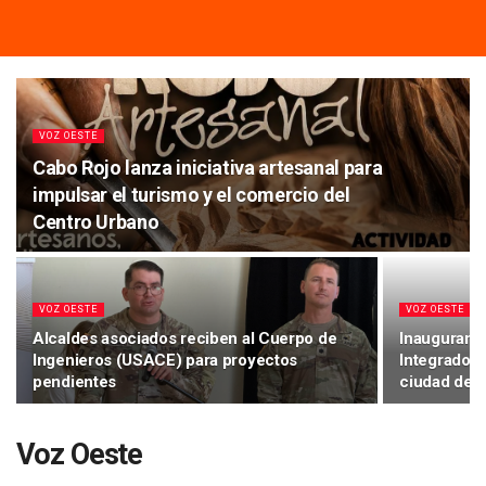
VOZ OESTE
Cabo Rojo lanza iniciativa artesanal para
impulsar el turismo y el comercio del
Centro Urbano
VOZ OESTE
VOZ OESTE
Alcaldes asociados reciben al Cuerpo de
Inauguran 
Ingenieros (USACE) para proyectos
Integrados 
pendientes
ciudad de 
Voz Oeste