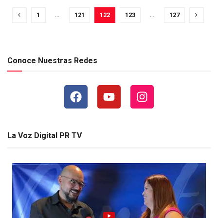
1
…
121
122
123
…
127
Conoce Nuestras Redes
La Voz Digital PR TV