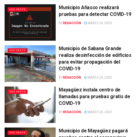
Municipio Añasco realizará
VOZ OESTE
pruebas para detectar COVID-19
BY
REDACCIÓN
MARZO 24, 2020
Municipio de Sabana Grande
VOZ OESTE
realiza desinfección de edificios
para evitar propagación del
COVID-19
BY
REDACCIÓN
MARZO 24, 2020
Mayagüez instala centro de
VOZ OESTE
llamadas para pruebas gratis de
COVID-19
BY
REDACCIÓN
MARZO 24, 2020
Municipio de Mayagüez pagará
VOZ OESTE