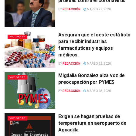
pruebas contra el coronavirus
BY
REDACCIÓN
MARZO 22, 2020
Aseguran que el oeste está listo
VOZ OESTE
para recibir industrias
farmacéuticas y equipos
médicos.
BY
REDACCIÓN
MARZO 22, 2020
Migdalia González alza voz de
VOZ OESTE
preocupación por PYMES
BY
REDACCIÓN
MARZO 18, 2020
Exigen se hagan pruebas de
VOZ OESTE
temperatura en aeropuerto de
Aguadilla